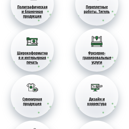
Полиграфическая
Переплетные
и бланочная
работы. Тигель
продукция
Широкоформатна
Фрезерно-
я и интерьерная
гравировальные
печать
услуги
Сувенирная
Дизайн и
продукция
корректура