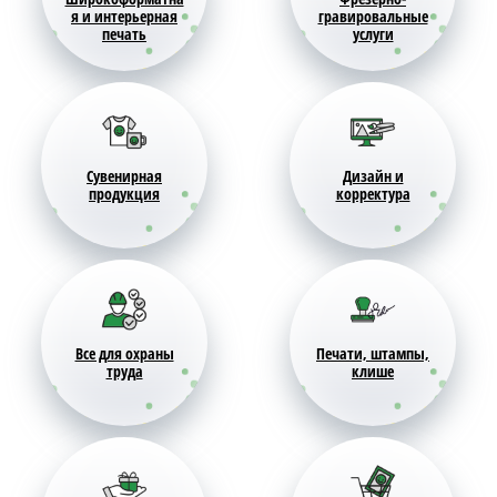
я и интерьерная
гравировальные
печать
услуги
Сувенирная
Дизайн и
продукция
корректура
Все для охраны
Печати, штампы,
труда
клише