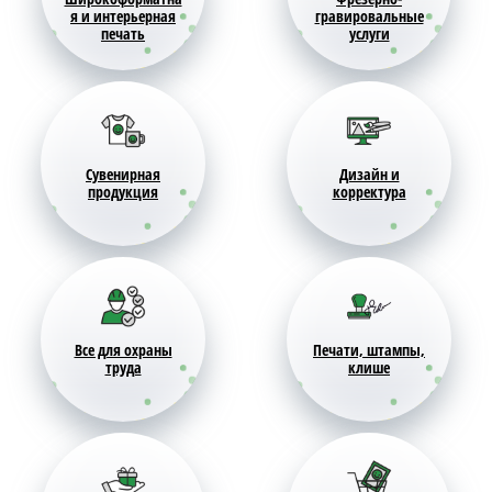
я и интерьерная
гравировальные
печать
услуги
Сувенирная
Дизайн и
продукция
корректура
Все для охраны
Печати, штампы,
труда
клише