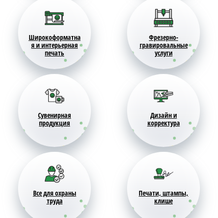
Широкоформатна
Фрезерно-
я и интерьерная
гравировальные
печать
услуги
Сувенирная
Дизайн и
продукция
корректура
Все для охраны
Печати, штампы,
труда
клише