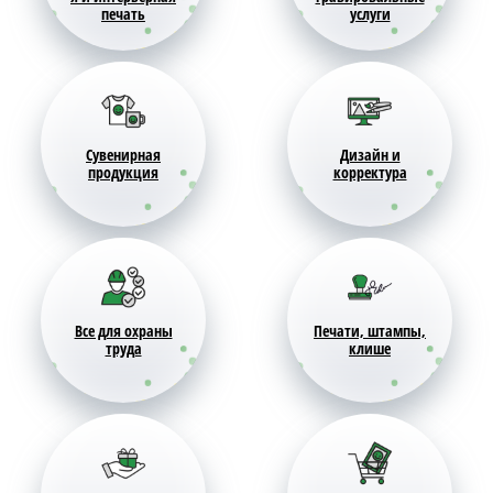
печать
услуги
Сувенирная
Дизайн и
продукция
корректура
Все для охраны
Печати, штампы,
труда
клише