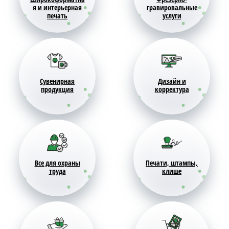
я и интерьерная
гравировальные
печать
услуги
Сувенирная
Дизайн и
продукция
корректура
Все для охраны
Печати, штампы,
труда
клише