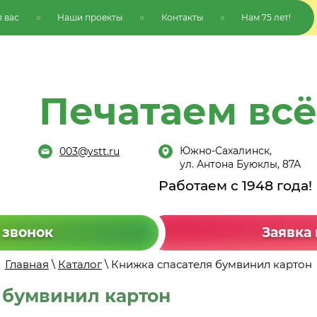
 вас
Наши проекты
Контакты
Нам 75 лет!
Печатаем всё
Южно-Сахалинск,
003@ystt.ru
ул. Антона Буюклы, 87А
Работаем с 1948 года!
 звонок
Заявка 
Главная
\
Каталог
\ Книжка спасателя бумвинил картон
 бумвинил картон