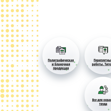
Полиграфическая
Переплетны
и бланочная
работы. Тиг
продукция
Все для охра
труда