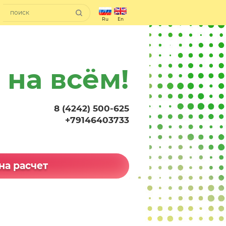
Ru
En
 на всём!
8 (4242) 500-625
+79146403733
на расчет