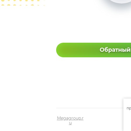
Обратный
пр
Megagroup.r
u