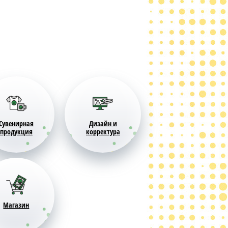
Сувенирная
Дизайн и
продукция
корректура
Магазин