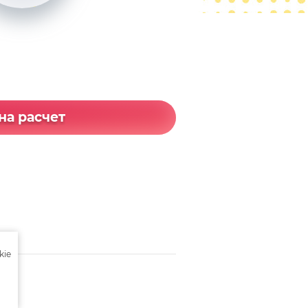
на расчет
kie