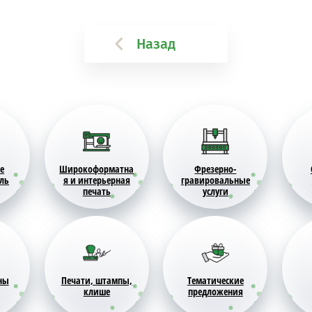
Назад
е
Широкоформатна
Фрезерно-
ель
я и интерьерная
гравировальные
печать
услуги
ны
Печати, штампы,
Тематические
клише
предложения